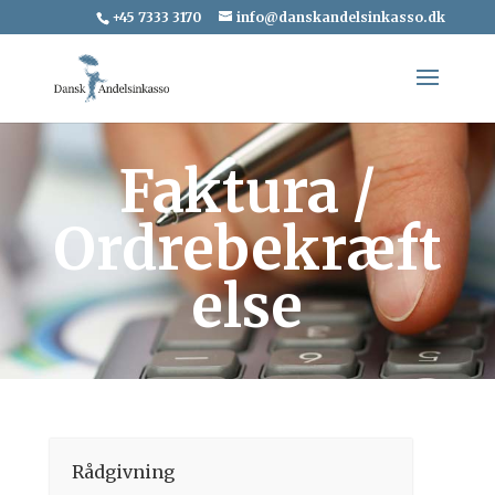
+45 7333 3170
info@danskandelsinkasso.dk
Faktura /
Ordrebekræft
else
Rådgivning